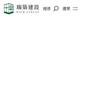
搜尋
選單
2025-11-05
瑞築建設 × 國際藝術家
Coplu 展覽開幕茶會影片
藝術與建築交織的盛宴！Coplu 個展開幕茶會精華回顧
瑞築建設首次與國際級藝術家 Coplu 攜手，以絢爛的
心形之樹與繽紛色彩，展開一場充滿愛與希望的藝術盛
宴。
以「生活，是美好的」（Life Is Beautiful）為信念，
邀集貴賓共賞藝術的溫度與幸福的形狀，每一個微笑與