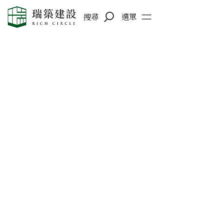
搜尋
選單
2025-05-15
臺南市北區賢北國民小學 –
贊助計劃
秉持「建築不只是建設空間，更是承擔責任、實踐關
懷」的理念，瑞築建設股份有限公司積極投入在地公
益。